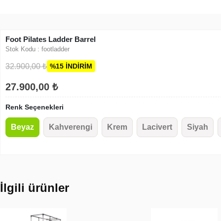
Foot Pilates Ladder Barrel
Stok Kodu : footladder
32.900,00
₺
%15 İNDİRİM
27.900,00
₺
Renk Seçenekleri
Beyaz
Kahverengi
Krem
Lacivert
Siyah
İlgili ürünler