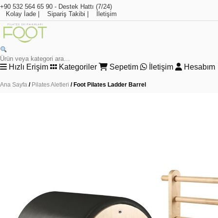
+90 532 564 65 90 - Destek Hattı (7/24)
Kolay İade
|
Sipariş Takibi
|
İletişim
Hızlı Erişim
Kategoriler
Sepetim
İletişim
Hesabım
Ana Sayfa
/
Pilates Aletleri
/ Foot Pilates Ladder Barrel